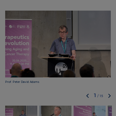
Prof. Peter David Adams
Dep
1
/
15