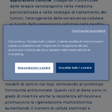
applicazioni cliniche
, indagando il potenziale
delle terapie senoterapiche nella medicina
personalizzata e nelle strategie di trattamento dei
tumori, l’eterogeneità della senescenza cellulare
e il ruolo della senescenza cellulare nella perdita
muscolare associata all’invecchiamento e al
Continua senza accettare
cancro.
Cliccando su “Accetta tutti i cookie”, l'utente accetta di memorizzare i
Fra i relatori anche
Valter Longo
, Edna Jones
cookie sul dispositivo per migliorare la navigazione del sito,
Professor in Scienze biologiche e gerontologia,
analizzare l'utilizzo del sito e assistere nelle nostre attività di
nonché Direttore del Longevity Institute presso la
marketing.
USC School of Gerontology di Los Angeles (USA). Il
Prof. Longo ha presentato i più recenti studi clinici, i
Impostazioni cookie
Accetta tutti i cookie
quali dimostrano che la
Dieta Mima Digiuno (FMD)
aumenta l'efficacia di molti farmaci mirati a diversi
modelli di cancro nei topi, stimolando al contempo
l'immunità antitumorale. Questi cicli di diete sono in
grado di invertire anche la resistenza all'insulina e
promuovono la rigenerazione multisistemica,
aumentando il numero di cellule staminali e