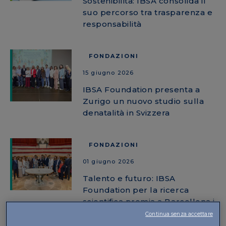
Sostenibilità: IBSA consolida il
suo percorso tra trasparenza e
responsabilità
FONDAZIONI
15 giugno 2026
IBSA Foundation presenta a
Zurigo un nuovo studio sulla
denatalità in Svizzera
FONDAZIONI
01 giugno 2026
Talento e futuro: IBSA
Foundation per la ricerca
scientifica premia a Barcellona i
vincitori delle Fellowship 2025
Continua senza accettare