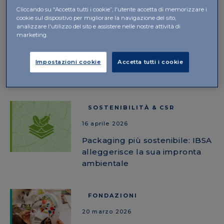
Cliccando su “Accetta tutti i cookie”, l'utente accetta di memorizzare i
cookie sul dispositivo per migliorare la navigazione del sito,
AREE TERAPEUTICHE
analizzare l'utilizzo del sito e assistere nelle nostre attività di
marketing.
23 aprile 2026
IBSA all'Isokinetic 2026: un
Impostazioni cookie
Accetta tutti i cookie
impegno concreto nella
medicina dello sport
SOSTENIBILITÀ & CSR
16 aprile 2026
Packaging più sostenibile: IBSA
alleggerisce la sua impronta
ambientale
FONDAZIONI
20 marzo 2026