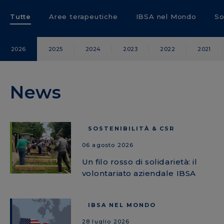
Tutte
Aree terapeutiche
IBSA nel Mondo
So
2026
2025
2024
2023
2022
2021
News
SOSTENIBILITÀ & CSR
06 agosto 2026
Un filo rosso di solidarietà: il
volontariato aziendale IBSA
IBSA NEL MONDO
28 luglio 2026