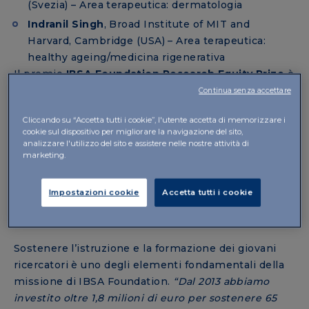
(Svezia) – Area terapeutica: dermatologia
Indranil Singh
, Broad Institute of MIT and
Harvard, Cambridge (USA) – Area terapeutica:
healthy ageing/medicina rigenerativa
Il premio
IBSA Foundation Research Equity Prize
è
stato asseganto a
Hernán Andrés Morales-
Continua senza accettare
Navarrete
, Universidad de Las Américas, Quito
Cliccando su “Accetta tutti i cookie”, l'utente accetta di memorizzare i
(Ecuador).
cookie sul dispositivo per migliorare la navigazione del sito,
analizzare l'utilizzo del sito e assistere nelle nostre attività di
marketing.
UNA MISSIONE PER IL FUTURO DELLA
SCIENZA
Impostazioni cookie
Accetta tutti i cookie
Sostenere l’istruzione e la formazione dei giovani
ricercatori è uno degli elementi fondamentali della
missione di IBSA Foundation.
“Dal 2013 abbiamo
investito oltre 1,8 milioni di euro per sostenere 65