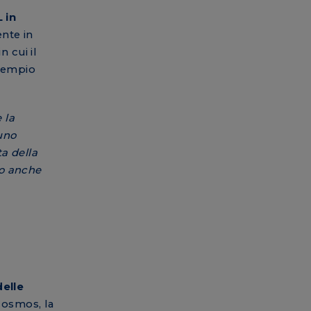
 in
ente in
 cui il
esempio
 la
uno
ta della
to anche
delle
Cosmos, la