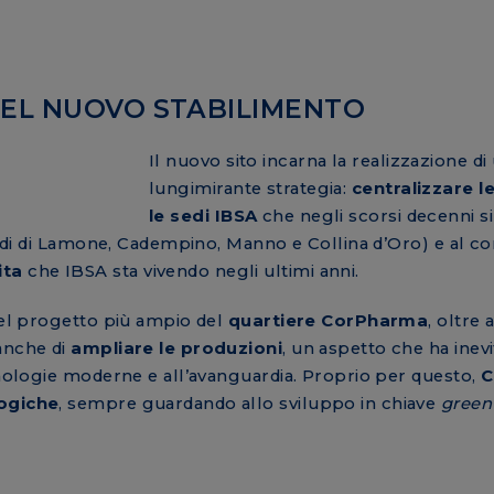
DEL NUOVO STABILIMENTO
Il nuovo sito incarna la realizzazione di
lungimirante strategia:
centralizzare le
le sedi IBSA
che negli scorsi decenni s
e sedi di Lamone, Cadempino, Manno e Collina d’Oro) e al 
ita
che IBSA sta vivendo negli ultimi anni.
 nel progetto più ampio del
quartiere CorPharma
, oltre 
anche di
ampliare le produzioni
, un aspetto che ha inev
cnologie moderne e all’avanguardia. Proprio per questo,
C
logiche
, sempre guardando allo sviluppo in chiave
green