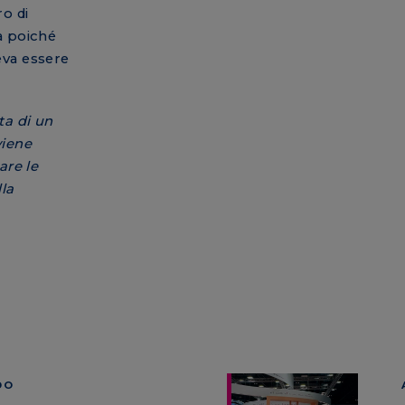
ro di
a poiché
eva essere
tta di un
viene
are le
lla
DO