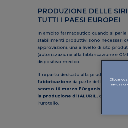
PRODUZIONE DELLE SIR
TUTTI I PAESI EUROPEI
In ambito farmaceutico quando si parla 
stabilimenti produttivi sono necessari du
approvazioni, una a livello di sito produt
(autorizzazione alla fabbricazione e GMP)
dispositivo medico.
Il reparto dedicato alla produzione dell
Cliccando su
fabbricazione
da parte delle autorità l
navigazione 
scorso 16 marzo l’Organismo notifica
la produzione di IALURIL,
dispositivo m
l'urotelio.