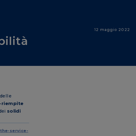
12 maggio 2022
ilità
delle
-riempite
dei
solidi
the-service-