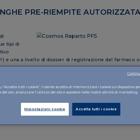
INGHE PRE-RIEMPITE AUTORIZZATA
di
e tipi di
tivo
 e una a livello di dossier di registrazione del farmaco o
Continu
e siringhe pre-riempite aveva già ottenuto l’
autorizzazio
 “Accetta tutti i cookie”, l'utente accetta di memorizzare i cookie sul dispositivo pe
ocali (Swissmedic)
a fine 2021
. A seguito di questa autor
del sito, analizzare l'utilizzo del sito e assistere nelle nostre attività di marketing.
to EUROFINS ha condotto la visita ispettiva di sorve
edico somministrabile per via intravescicale che aiuta a r
Impostazioni cookie
Accetta tutti i cookie