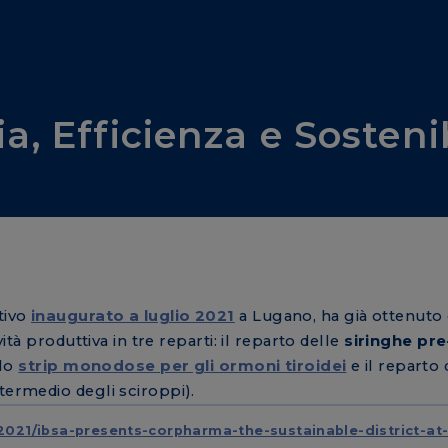
a, Efficienza e Sostenib
tivo
inaugurato a luglio 2021
a Lugano, ha già ottenuto 
vità produttiva in tre reparti: il reparto delle
siringhe pre
llo
strip monodose per gli ormoni tiroidei
e il reparto 
termedio degli sciroppi).
21/ibsa-presents-corpharma-the-sustainable-district-at-