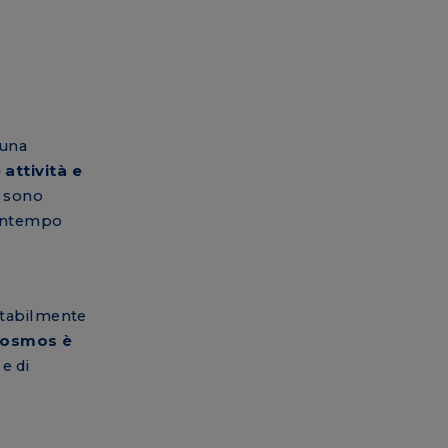
 una
 attività e
i sono
contempo
a
itabilmente
osmos è
e di