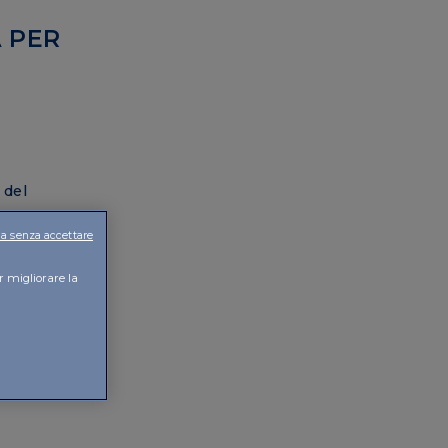
 PER
 del
a senza accettare
ne alla
r migliorare la
izzazione,
lo
glianza per
ipristinare