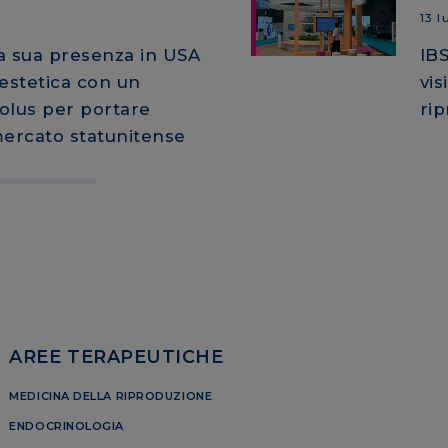
13 l
a sua presenza in USA
IBS
estetica con un
vis
olus per portare
ri
mercato statunitense
AREE TERAPEUTICHE
MEDICINA DELLA RIPRODUZIONE
ENDOCRINOLOGIA