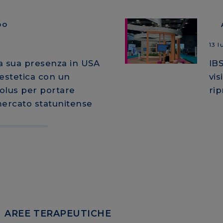
DO
13 l
a sua presenza in USA
IBS
estetica con un
vis
olus per portare
ri
mercato statunitense
AREE TERAPEUTICHE