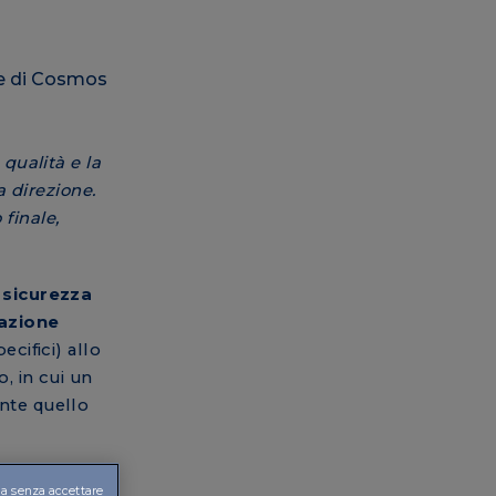
 qualità e la
a direzione.
finale,
 sicurezza
azione
cifici) allo
o, in cui un
ente quello
che sono
a senza accettare