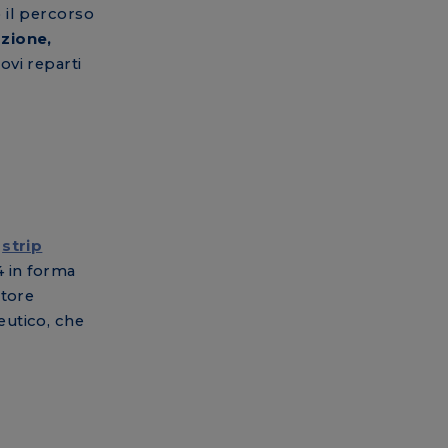
o il percorso
zione,
uovi reparti
i
strip
4 in forma
ttore
eutico, che