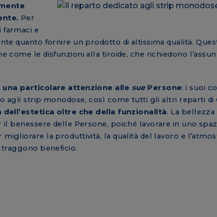
amente
ente.
Per
i farmaci e
tante quanto fornire un prodotto di altissima qualità. Que
he come le disfunzioni alla tiroide, che richiedono l’assu
 una particolare attenzione alle
sue
Persone
: i suoi c
ato agli strip monodose, così come tutti gli altri reparti d
 dell’estetica oltre che della funzionalità
. La bellezza 
er il benessere delle Persone, poiché lavorare in uno spaz
migliorare la produttività, la qualità del lavoro e l’atmos
i traggono beneficio.