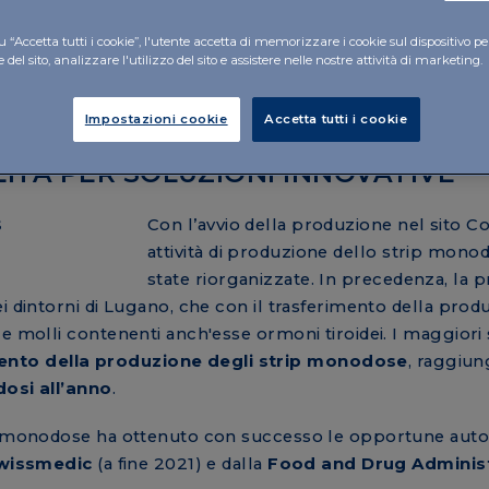
è registrato. Il reparto dello strip monodose è in grado di
3 e T4, garantendo così una precisione assoluta nell
 “Accetta tutti i cookie”, l'utente accetta di memorizzare i cookie sul dispositivo pe
del sito, analizzare l'utilizzo del sito e assistere nelle nostre attività di marketing.
Impostazioni cookie
Accetta tutti i cookie
ITÀ PER SOLUZIONI INNOVATIVE
Con l’avvio della produzione nel sito C
attività di produzione dello strip mon
state riorganizzate. In precedenza, la 
i dintorni di Lugano, che con il trasferimento della pro
e molli contenenti anch'esse ormoni tiroidei. I maggiori 
nto della produzione degli strip monodose
, raggiun
dosi all’anno
.
ip monodose ha ottenuto con successo le opportune auto
wissmedic
(a fine 2021) e dalla
Food and Drug Adminis