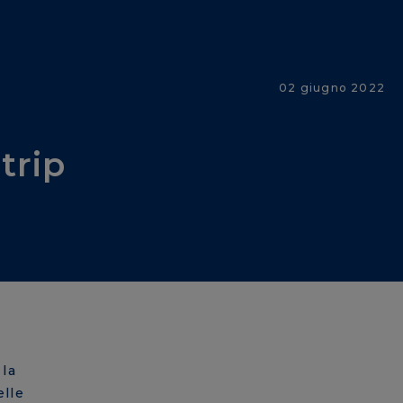
02 giugno 2022
trip
 la
elle