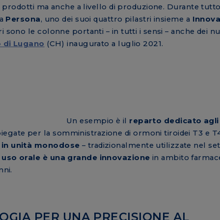
di prodotti ma anche a livello di produzione. Durante tutt
la
Persona
, uno dei suoi quattro pilastri insieme a
Innova
ri sono le colonne portanti – in tutti i sensi – anche dei n
o di Lugano
(CH) inaugurato a luglio 2021.
Un esempio è il
reparto dedicato agl
iegate per la somministrazione di ormoni tiroidei T3 e T
 in unità monodose
– tradizionalmente utilizzate nel se
a uso orale è una grande innovazione
in ambito farmac
nni.
OGIA PER UNA PRECISIONE AL