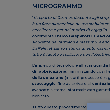
MICROGRAMMO
“
Il reparto di Cosmos dedicato agli str
è un fiore all’occhiello di uno stabilimen
eccellente e per noi motivo di orgoglio
” 
commenta
Enrico Gasperotti, Head o
sicurezza del farmaco è massimo, e anche i
Dall’elevatissimo sistema di automazione
tutto è ideato e realizzato con l’obiettiv
L’impiego di tecnologie all’avanguardia h
di fabbricazione
, minimizzando così l’
della soluzione
(in cui il processo è re
stoccaggio
, fino ad arrivare al
confezi
avanzato sistema informatizzato garanti
richiesto.
Tutto questo procedimento è ancora più d