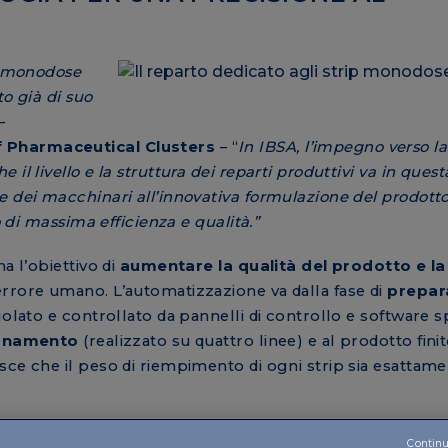
ip monodose
to già di suo
–
f Pharmaceutical Clusters
– “
In IBSA, l’impegno verso la
l livello e la struttura dei reparti produttivi va in quest
 dei macchinari all’innovativa formulazione del prodotto 
o di massima efficienza e qualità.”
a l’obiettivo di
aumentare la qualità del prodotto e la
errore umano. L’automatizzazione va dalla fase di
prepar
golato e controllato da pannelli di controllo e software spe
onamento
(realizzato su quattro linee) e al prodotto finit
sce che il peso di riempimento di ogni strip sia esattam
elicato se si pensa all'estesa disponibilità di dosaggi 
Continu