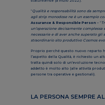
statunitense (a inizio 2022).
“
Qualità e responsabilità sono da sempre
agli strip monodose ne è un esempio con
Assurance & Responsible Person
– “
Tr
un’operazione decisamente complessa e d
necessarie e di aver anche superato gli s
straordinario sito produttivo Cosmos evol
Proprio perché questo nuovo reparto ha u
l’aspetto della Qualità, è richiesto un al
tratta quindi solo di un’evoluzione tecnol
addetto è molto alto (alle attività prod
persone tra operative e gestionali).
LA PERSONA SEMPRE A