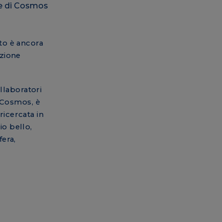
sto è ancora
nzione
ollaboratori
i Cosmos, è
ricercata in
io bello,
fera,