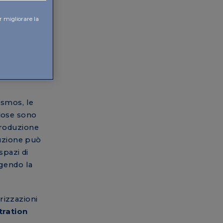
 produrre
a terapia
r migliorare la
osmos, le
odose sono
produzione
duzione può
spazi di
gendo la
rizzazioni
tration