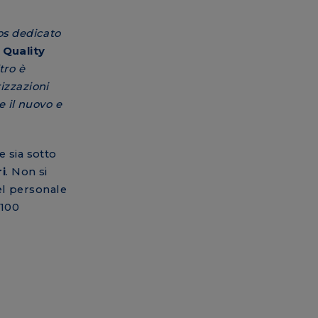
os dedicato
 Quality
tro è
izzazioni
e il nuovo e
e sia sotto
i
. Non si
del personale
 100