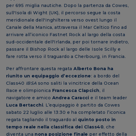
per 695 miglia nautiche. Dopo la partenza da Cowes,
sull'Isola di Wight (UK), il percorso segue la costa
meridionale dell'Inghilterra verso ovest lungo il
Canale della Manica, attraversa il Mar Celtico fino ad
arrivare all’iconico Fastnet Rock al largo della costa
sud-occidentale dell'Irlanda, per poi tornare indietro,
passare il Bishop Rock al largo delle Isole Scilly e
fare rotta verso il traguardo a Cherbourg, in Francia.
Per affrontare questa regata
Alberto Bona ha
riunito un equipaggio d’eccezione
: a bordo del
Class40
IBSA
sono saliti la vincitrice della Ocean
Race e olimpionica
Francesca Clapcich
, il
navigatore e amico
Andrea Caracci
e il team leader
Luca Bertacchi
. L’equipaggio è partito da Cowes
sabato 22 luglio alle 13:30 e ha completato l’iconica
regata tagliando il traguardo al
quinto posto in
tempo reale nella classifica dei Class40
, che
diventa una
nona posizione finale
per effetto della