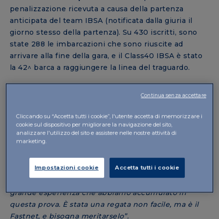
penalizzazione ricevuta a causa della partenza
anticipata del team IBSA (notificata dalla giuria il
giorno stesso della partenza). Su 430 iscritti, sono
state 288 le imbarcazioni che sono riuscite ad
arrivare alla fine della gara, e il Class40 IBSA è stato
la 42^ barca a raggiungere la linea del traguardo.
C’è la soddisfazione per aver portato a termine una
Continua senza accettare
regata difficile, l’abbraccio con gli altri team della
Class40 e il momento dell’analisi. “
È stata una prova
Cliccando su “Accetta tutti i cookie”, l'utente accetta di memorizzare i
molto dura
– commenta
Alberto Bona
–
ma
cookie sul dispositivo per migliorare la navigazione del sito,
analizzare l'utilizzo del sito e assistere nelle nostre attività di
sapevamo che il Class40 IBSA era in grado di
marketing.
affrontarla: non abbiamo avuto danni e non abbiamo
avuto dubbi di essere in sicurezza. La partenza
Impostazioni cookie
Accetta tutti i cookie
anticipata è stata frutto di un errore che abbiamo
pagato caro in classifica, ma questo non toglie la
grande esperienza che abbiamo accumulato in
questa prova. È stata una regata non facile, ma è il
Fastnet, e bisogna meritarselo”.