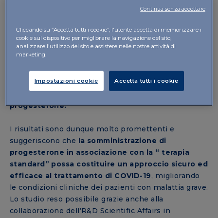
tradizionale (22 pazienti) o a un gruppo di
Continua senza accettare
trattamento, nel quale alla terapia convenzionale
sono stati aggiunti 100 mg di progesterone per via
Cliccando su “Accetta tutti i cookie”, l'utente accetta di memorizzare i
sottocutanea due volte al giorno per cinque giorni
cookie sul dispositivo per migliorare la navigazione del sito,
analizzare l'utilizzo del sito e assistere nelle nostre attività di
(20 pazienti). Stando ai risultati, nei pazienti trattati
marketing.
con progesterone è stato possibile ridurre di 3
giorni il supporto respiratorio e di complessivi 2,5
Impostazioni cookie
Accetta tutti i cookie
giorni la durata del ricovero rispetto ai controlli,
senza eventi avversi gravi attribuibili al
progesterone.
I risultati sono dunque molto promettenti e
suggeriscono che
la somministrazione di
progesterone in associazione con la “ terapia
standard” possa costituire un approccio sicuro ed
efficace al trattamento di COVID-19
, migliorando
le condizioni cliniche dei pazienti con malattia grave.
Lo studio reso possibile grazie anche alla
collaborazione dell’R&D Scientific Affairs in