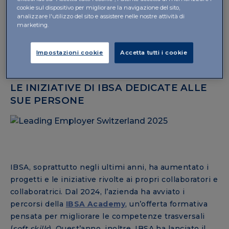
cookie sul dispositivo per migliorare la navigazione del sito,
cultura e valori,
analizzare l'utilizzo del sito e assistere nelle nostre attività di
diversità, equità e inclusione,
marketing.
criteri ESG (environmental, social, governance),
Impostazioni cookie
Accetta tutti i cookie
processo di recruiting
LE INIZIATIVE DI IBSA DEDICATE ALLE
SUE PERSONE
IBSA, soprattutto negli ultimi anni, ha aumentato i
progetti e le iniziative rivolte ai propri collaboratori e
collaboratrici. Dal 2024, l’azienda ha avviato i
percorsi della
IBSA Academy
, un’offerta formativa
pensata per migliorare le competenze trasversali
(
soft skills
). Quest’anno, inoltre, IBSA ha lanciato il