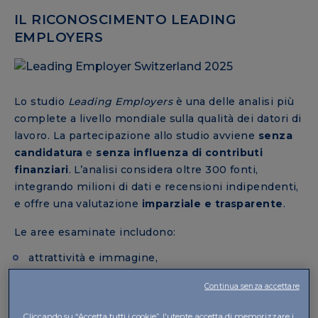
IL RICONOSCIMENTO LEADING
EMPLOYERS
Lo studio
Leading Employers
è una delle analisi più
complete a livello mondiale sulla qualità dei datori di
lavoro. La partecipazione allo studio avviene
senza
candidatura
e
senza influenza di contributi
finanziari
. L’analisi considera oltre 300 fonti,
integrando milioni di dati e recensioni indipendenti,
e offre una valutazione
imparziale e trasparente
.
Le aree esaminate includono:
attrattività e immagine,
esperienza dei collaboratori,
Continua senza accettare
qualità della vita lavorativa,
retribuzione e benefit,
Cliccando su “Accetta tutti i cookie”, l'utente accetta di memorizzare i