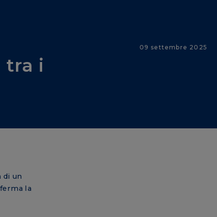
09 settembre 2025
tra i
a di un
nferma la