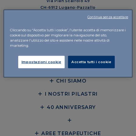
Via Pian Scairolo 49
CH-6912 Lugano-Pazzallo
Continua senza accettare
Direzione e Uffici
Via del Piano 29
Cliccando su “Accetta tutti i cookie”, l'utente accetta di memorizzare i
CH-6926 Collina d’Oro-Montagnola
cookie sul dispositivo per migliorare la navigazione del sito,
analizzare l'utilizzo del sito e assistere nelle nostre attività di
+41 58 360 10 00
marketing.
CONTATTI
Impostazioni cookie
Accetta tutti i cookie
CHI SIAMO
I NOSTRI PILASTRI
40 ANNIVERSARY
AREE TERAPEUTICHE