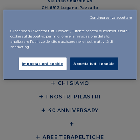
Via Pian Scairolo 49
CH-6912 Lugano-Pazzallo
Continua senza accettare
Direzione e Uffici
Via del Piano 29
Cliccando su “Accetta tutti i cookie”, l'utente accetta di memorizzare i
CH-6926 Collina d’Oro-Montagnola
cookie sul dispositivo per migliorare la navigazione del sito,
analizzare l'utilizzo del sito e assistere nelle nostre attività di
+41 58 360 10 00
marketing.
CONTATTI
Impostazioni cookie
Accetta tutti i cookie
CHI SIAMO
I NOSTRI PILASTRI
40 ANNIVERSARY
AREE TERAPEUTICHE