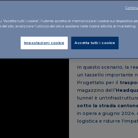
Continu
 LOGISTICA E MINORE IMPATTO
 “Accetta tutti i cookie”, l'utente accetta di memorizzare i cookie sul dispositivo pe
del sito, analizzare l'utilizzo del sito e assistere nelle nostre attività di marketing.
Impostazioni cookie
Accetta tutti i cookie
In questo scenario, la re
un tassello importante ne
Progettato per il
traspo
magazzino dell’
Headqua
tunnel è un'infrastruttu
sotto la strada canton
in opera a giugno 2024, c
logistica e ridurre l'imp