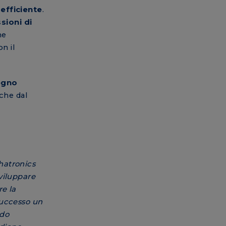
 efficiente
.
sioni di
ne
n il
egno
che dal
atronics
viluppare
re la
 successo un
ndo