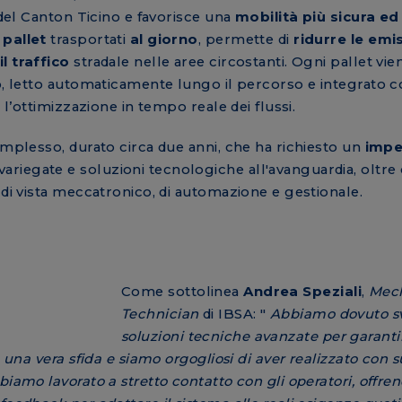
 del Canton Ticino e favorisce una
mobilità più sicura ed
 pallet
trasportati
al giorno
, permette di
ridurre le emis
il traffico
stradale nelle aree circostanti. Ogni pallet vie
o, letto automaticamente lungo il percorso e integrato co
 l’ottimizzazione in tempo reale dei flussi.
omplesso, durato circa due anni, che ha richiesto un
imp
iegate e soluzioni tecnologiche all'avanguardia, oltre 
 di vista meccatronico, di automazione e gestionale.
Come sottolinea
Andrea Speziali
,
Mech
Technician
di IBSA: "
Abbiamo dovuto s
soluzioni tecniche avanzate per garanti
a una vera sfida e siamo orgogliosi di aver realizzato con
biamo lavorato a stretto contatto con gli operatori, offre