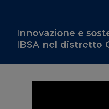
Sostenibilità & CSR ibsa close to you
Innovazione e sosten
IBSA nel distrett