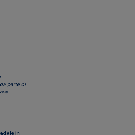
n
da parte di
uove
tradale
in