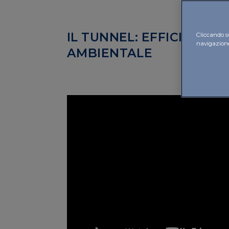
IL TUNNEL: EFFICIENZA
Cliccando su
navigazione 
AMBIENTALE