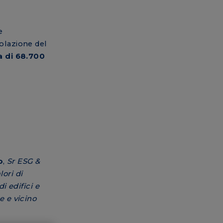
e
polazione del
a di 68.700
o
,
Sr ESG &
ori di
i edifici e
e e vicino