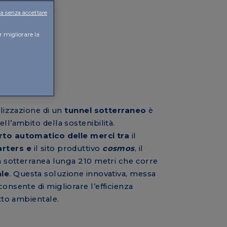
a senza accettare
r migliorare la
alizzazione di un
tunnel sotterraneo
è
ll’ambito della sostenibilità.
rto automatico delle merci tra
il
rters e
il sito produttivo
cosmos
, il
ra sotterranea lunga 210 metri che corre
ale
. Questa soluzione innovativa, messa
onsente di migliorare l’efficienza
atto ambientale.