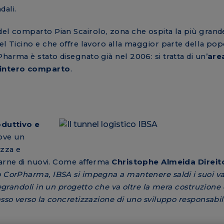
dali.
del comparto Pian Scairolo, zona che ospita la più grand
el Ticino e che offre lavoro alla maggior parte della po
harma è stato disegnato già nel 2006: si tratta di un’
are
l’intero comparto
.
oduttivo e
ove un
izza e
parne di nuovi. Come afferma
Christophe Almeida Direit
o CorPharma, IBSA si impegna a mantenere saldi i suoi val
egrandoli in un progetto che va oltre la mera costruzione d
asso verso la concretizzazione di uno sviluppo responsabil