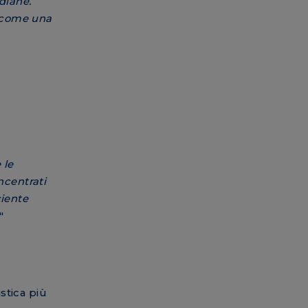
diane.
a come una
 le
ncentrati
ciente
."
stica più