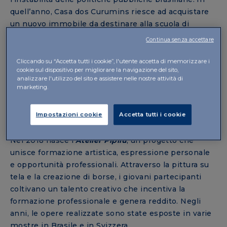
quell’anno, Casa dos Curumins riesce ad acquistare
un nuovo immobile da destinare alla scuola di
musica
Quarteirão da Música
e avvia un
progetto
Continua senza accettare
dedicato alla terza età
.
Cliccando su “Accetta tutti i cookie”, l'utente accetta di memorizzare i
cookie sul dispositivo per migliorare la navigazione del sito,
analizzare l'utilizzo del sito e assistere nelle nostre attività di
PROGETTI CHE CRESCONO INSIEME
marketing.
ALLE PERSONE
Impostazioni cookie
Accetta tutti i cookie
Nel 2018 nasce l’
Atelier Pipilu
, un progetto che
unisce formazione artistica, espressione personale
e opportunità professionali. Attraverso la pittura su
tela e la creazione di borse, i giovani partecipanti
coltivano un talento creativo che incentiva la
formazione professionale e genera reddito. Negli
anni, le opere realizzate sono state esposte in varie
mostre in Brasile e in Svizzera.