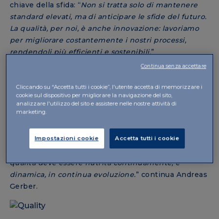
chiave della sfida: “
Non si tratta solo di mantenere
standard elevati, ma di anticipare le sfide del futuro.
La qualità, per noi, è anche innovazione: lavoriamo
per migliorare costantemente i nostri processi,
rendendoli più efficienti e sostenibili.
”
Continua senza accettare
UNA QUALITÀ “GLOBALE”
Cliccando su “Accetta tutti i cookie”, l'utente accetta di memorizzare i
cookie sul dispositivo per migliorare la navigazione del sito,
Questa prospettiva orientata al miglioramento
analizzare l'utilizzo del sito e assistere nelle nostre attività di
marketing.
continuo è ben visibile nell’impegno di IBSA a
adottare tecnologie e metodologie innovative,
Impostazioni cookie
Accetta tutti i cookie
sempre con uno sguardo al futuro.
“È cruciale
pensare già oggi a come sarà il domani,
perché
la
qualità deve essere nutrita continuamente, è
dinamica, in continua evoluzione.
” continua Andreas
Gerber.