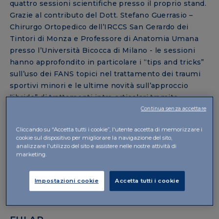
quattro sessioni scientifiche presso il proprio stand.
Grazie al contributo del Dott. Stefano Guerrasio –
Chirurgo Ortopedico dell’IRCCS San Gerardo dei
Tintori di Monza e Professore di Anatomia Umana
presso l’Università Bicocca di Milano - le sessioni
hanno approfondito in particolare i “tips and tricks”
sull’uso dei FANS topici nel trattamento dei traumi
sportivi minori e le ultime novità sull’approccio
“ibrido” di trattamenti intra-articolari tramite
viscosupplementazione. Gli incontri hanno
Continua senza accettare
registrato grande interesse da parte del pubblico,
Cliccando su “Accetta tutti i cookie”, l'utente accetta di memorizzare i
grazie anche all’opportunità per i presenti di
cookie sul dispositivo per migliorare la navigazione del sito,
discutere e confrontarsi direttamente con l’esperto
analizzare l'utilizzo del sito e assistere nelle nostre attività di
marketing.
su situazioni cliniche reali.
Il prossimo appuntamento è per il 2024 allo Stadio
Impostazioni cookie
Accetta tutti i cookie
Civitas Metropolitano di Madrid.