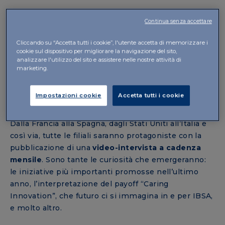
Continua senza accettare
In un’azienda come IBSA, presente in oltre 90 Paesi
nei 5 continenti i vari mercati si differenziano molto
Cliccando su “Accetta tutti i cookie”, l'utente accetta di memorizzare i
cookie sul dispositivo per migliorare la navigazione del sito,
ed è importante creare occasioni di contatto e di
analizzare l'utilizzo del sito e assistere nelle nostre attività di
scambio tra le Persone delle diverse sedi.
IBSA in
marketing.
Person - Worldwide
dà
voce e volto a tutti i Paesi,
offrendo angolazioni diverse
da cui poter scoprire
Impostazioni cookie
Accetta tutti i cookie
IBSA.
Dalla Francia alla Spagna, dagli Stati Uniti all’Italia e
così via, tutte le filiali saranno protagoniste con la
pubblicazione di una
video-intervista a cadenza
mensile
. Sono tante le curiosità che emergeranno:
le iniziative più importanti promosse nell’ultimo
anno, l’interpretazione del payoff “Caring
Innovation”, che futuro ci si immagina in e per IBSA,
e molto altro.