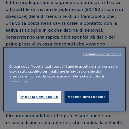
Il film orodispersibile si presenta come una striscia
ultrasottile di materiale polimerico (50-150 micron di
spessore) della dimensione di un francobollo che,
una volta posta nella cavità orale, a contatto con la
saliva si scioglie in poche decine di secondi,
consentendo una rapida biodisponibilità del o dei
principi attivi in essa contenuti che vengono
velocemente assorbiti sia a livello locale che
Continua senza accettare
sistemico.
Cliccando su “Accetta tutti i cookie”, l'utente accetta di memorizzare i
Pertanto questa nuova forma farmaceutica è adatta
cookie sul dispositivo per migliorare la navigazione del sito,
a tutti, anche a specifiche categorie di persone
analizzare l'utilizzo del sito e assistere nelle nostre attività di
marketing.
come i disfagici, i bambini, gli anziani, i pazienti non
collaborativi, le persone che sono spesso in viaggio,
Impostazioni cookie
Accetta tutti i cookie
chi soffre di nausea.
Il costituente fondamentale di un ODF è il polimero
filmante idrosolubile, che può essere anche una
miscela di due o più polimeri, che modula la velocità