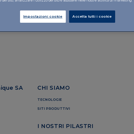
del sito, analizzare l'utilizzo del sito e assistere nelle nostre attività di marketing.
Impostazioni cookie
Accetta tutti i cookie
mique SA
CHI SIAMO
TECNOLOGIE
SITI PRODUTTIVI
I NOSTRI PILASTRI