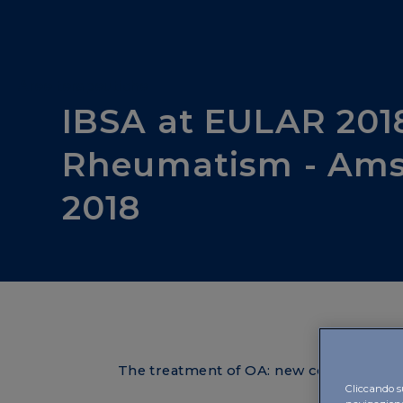
Aree terapeutiche
IBSA at EULAR 201
Rheumatism - Amst
2018
The treatment of OA: new concepts for 
Cliccando su