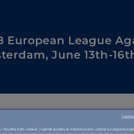
8 European League Ag
erdam, June 13th-16t
Continu
an "old" disease
 “Accetta tutti i cookie”, l'utente accetta di memorizzare i cookie sul dispositivo pe