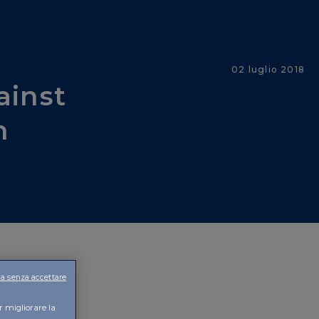
02 luglio 2018
ainst
h
a senza accettare
r migliorare la