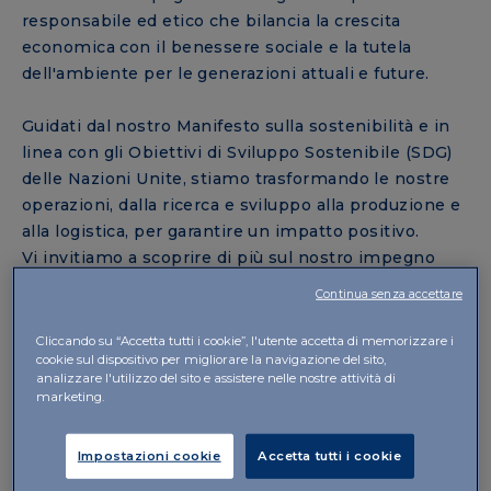
responsabile ed etico che bilancia la crescita
economica con il benessere sociale e la tutela
dell'ambiente per le generazioni attuali e future.
Guidati dal nostro Manifesto sulla sostenibilità e in
linea con gli Obiettivi di Sviluppo Sostenibile (SDG)
delle Nazioni Unite, stiamo trasformando le nostre
operazioni, dalla ricerca e sviluppo alla produzione e
alla logistica, per garantire un impatto positivo.
Vi invitiamo a scoprire di più sul nostro impegno
scaricando la nostra Politica di sostenibilità.
Continua senza accettare
Scarica qui la Politica di sostenibilità del Gruppo
Cliccando su “Accetta tutti i cookie”, l'utente accetta di memorizzare i
cookie sul dispositivo per migliorare la navigazione del sito,
IBSA
analizzare l'utilizzo del sito e assistere nelle nostre attività di
marketing.
Impostazioni cookie
Accetta tutti i cookie