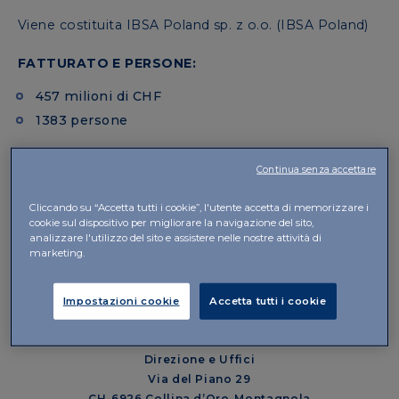
Viene costituita IBSA Poland sp. z o.o. (IBSA Poland)
FATTURATO E PERSONE:
457 milioni di CHF
1383 persone
Continua senza accettare
Cliccando su “Accetta tutti i cookie”, l'utente accetta di memorizzare i
cookie sul dispositivo per migliorare la navigazione del sito,
analizzare l'utilizzo del sito e assistere nelle nostre attività di
marketing.
IBSA Institut Biochimique SA
Sede Legale
Via Pian Scairolo 49
Impostazioni cookie
Accetta tutti i cookie
CH-6912 Lugano-Pazzallo
Direzione e Uffici
Via del Piano 29
CH-6926 Collina d’Oro-Montagnola