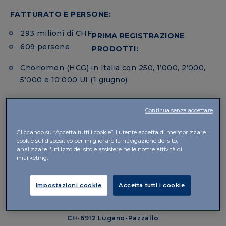
FATTURATO E PERSONE:
293 milioni di CHF
PRIMA REGISTRAZIONE
609 persone
PRODOTTI:
Choriomon (HCG) in Italia con 250, 1’000, 2’000,
5’000 e 10'000 UI (1 giugno)
Continua senza accettare
Cliccando su “Accetta tutti i cookie”, l'utente accetta di memorizzare i
cookie sul dispositivo per migliorare la navigazione del sito,
analizzare l'utilizzo del sito e assistere nelle nostre attività di
marketing.
IBSA Institut Biochimique SA
Impostazioni cookie
Accetta tutti i cookie
Sede Legale
Via Pian Scairolo 49
CH-6912 Lugano-Pazzallo