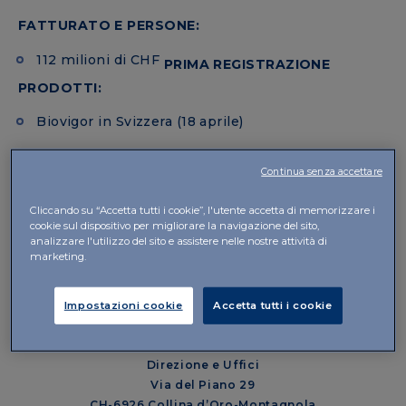
FATTURATO E PERSONE:
112 milioni di CHF
PRIMA REGISTRAZIONE
PRODOTTI:
Biovigor in Svizzera (18 aprile)
Continua senza accettare
Cliccando su “Accetta tutti i cookie”, l'utente accetta di memorizzare i
cookie sul dispositivo per migliorare la navigazione del sito,
analizzare l'utilizzo del sito e assistere nelle nostre attività di
IBSA Institut Biochimique SA
marketing.
Sede Legale
Via Pian Scairolo 49
Impostazioni cookie
Accetta tutti i cookie
CH-6912 Lugano-Pazzallo
Direzione e Uffici
Via del Piano 29
CH-6926 Collina d’Oro-Montagnola