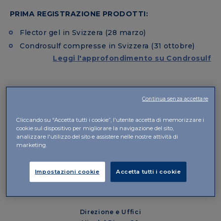
PRIMA REGISTRAZIONE PRODOTTI:
Flector gel in Svizzera (28 marzo)
Condrosulf compresse in Svizzera (31 ottobre)
Leggi l'approfondimento su Condrosulf
Continua senza accettare
Cliccando su “Accetta tutti i cookie”, l'utente accetta di memorizzare i
cookie sul dispositivo per migliorare la navigazione del sito,
analizzare l'utilizzo del sito e assistere nelle nostre attività di
marketing.
IBSA Institut Biochimique SA
Sede Legale
Impostazioni cookie
Accetta tutti i cookie
Via Pian Scairolo 49
CH-6912 Lugano-Pazzallo
Direzione e Uffici